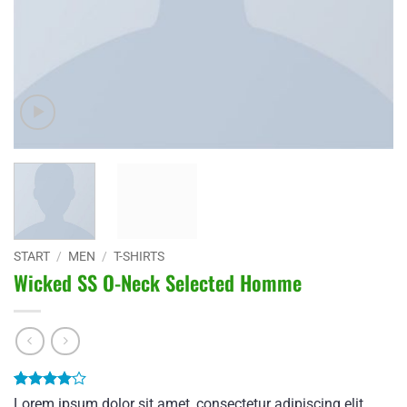
START
/
MEN
/
T-SHIRTS
Wicked SS O-Neck Selected Homme
Bewertet
3
Lorem ipsum dolor sit amet, consectetur adipiscing elit.