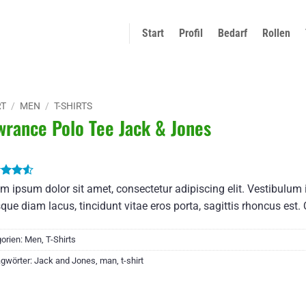
Start
Profil
Bedarf
Rollen
RT
/
MEN
/
T-SHIRTS
wrance Polo Tee Jack & Jones
rtet
m ipsum dolor sit amet, consectetur adipiscing elit. Vestibulum
4.5
que diam lacus, tincidunt vitae eros porta, sagittis rhoncus est. 
5,
erend
orien:
Men
,
T-Shirts
denbewertungen
agwörter:
Jack and Jones
,
man
,
t-shirt