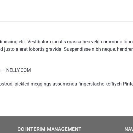
ipiscing elit. Vestibulum iaculis massa nec velit commodo lobor
d justo a erat lobortis gravida. Suspendisse nibh neque, hendrerit
es – NELLY.COM
ostrud, pickled meggings assumenda fingerstache keffiyeh Pinte
CC INTERIM MANAGEMENT
NA