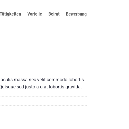
Tätigkeiten
Vorteile
Beirat
Bewerbung
 iaculis massa nec velit commodo lobortis.
Quisque sed justo a erat lobortis gravida.