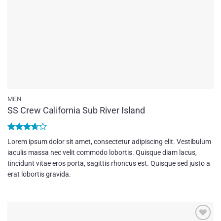
MEN
SS Crew California Sub River Island
Bewertet
Lorem ipsum dolor sit amet, consectetur adipiscing elit. Vestibulum
mit
3.67
iaculis massa nec velit commodo lobortis. Quisque diam lacus,
von 5
tincidunt vitae eros porta, sagittis rhoncus est. Quisque sed justo a
erat lobortis gravida.