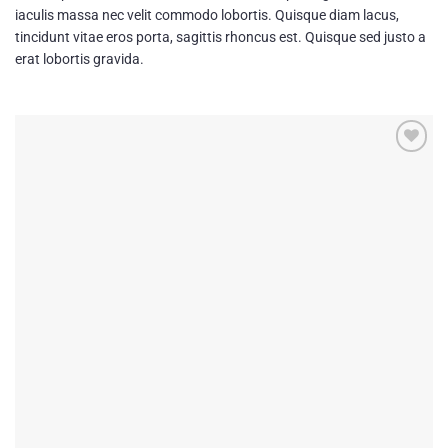
mit
4.5
iaculis massa nec velit commodo lobortis. Quisque diam lacus,
von 5
tincidunt vitae eros porta, sagittis rhoncus est. Quisque sed justo a
erat lobortis gravida.
Add to
wishlist