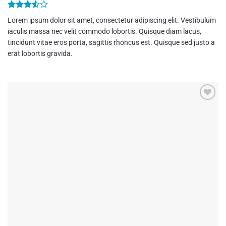
Bewertet
Lorem ipsum dolor sit amet, consectetur adipiscing elit. Vestibulum
mit
3.5
iaculis massa nec velit commodo lobortis. Quisque diam lacus,
von 5
tincidunt vitae eros porta, sagittis rhoncus est. Quisque sed justo a
erat lobortis gravida.
Add to
wishlist