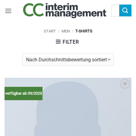
Zum
Suchen
Inhalt
nach:
springen
START
/
MEN
/
T-SHIRTS
FILTER
Add to
verfügbar ab 09/2023
wishlist