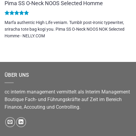
Pima SS O-Neck NOOS Selected Homme
Bewertet
Marfa authentic High Life veniam. Tumblr post-ironic typewriter,
mit
5
von
sriracha tote bag kogi you. Pima SS O-Neck NOOS NOK Selected
5
Homme - NELLY.COM
ÜBER UNS
cc interim management vermittelt als Interim Management
Boutique Fach- und Führungskräfte auf Zeit im Bereich
Finance, Accouting und Controlling.