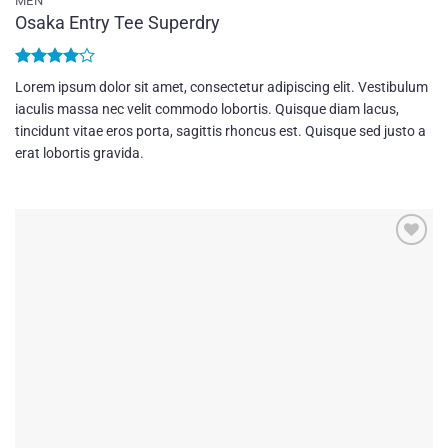
MEN
Osaka Entry Tee Superdry
Bewertet
Lorem ipsum dolor sit amet, consectetur adipiscing elit. Vestibulum
mit
4
iaculis massa nec velit commodo lobortis. Quisque diam lacus,
von 5
tincidunt vitae eros porta, sagittis rhoncus est. Quisque sed justo a
erat lobortis gravida.
Add to
wishlist