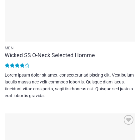
MEN
Wicked SS O-Neck Selected Homme
Bewertet
Lorem ipsum dolor sit amet, consectetur adipiscing elit. Vestibulum
mit
4
iaculis massa nec velit commodo lobortis. Quisque diam lacus,
von 5
tincidunt vitae eros porta, sagittis rhoncus est. Quisque sed justo a
erat lobortis gravida.
Add to
wishlist