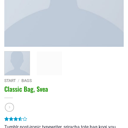
START
/
BAGS
Classic Bag, Svea
Bewertet
2
Tumblr post-ironic typewriter, sriracha tote bag kogi you