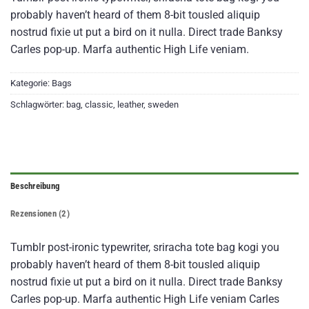
mit
3.5
probably haven’t heard of them 8-bit tousled aliquip
von 5,
basierend
nostrud fixie ut put a bird on it nulla. Direct trade Banksy
auf
Carles pop-up. Marfa authentic High Life veniam.
Kundenbewertungen
Kategorie:
Bags
Schlagwörter:
bag
,
classic
,
leather
,
sweden
Beschreibung
Rezensionen (2)
Tumblr post-ironic typewriter, sriracha tote bag kogi you
probably haven’t heard of them 8-bit tousled aliquip
nostrud fixie ut put a bird on it nulla. Direct trade Banksy
Carles pop-up. Marfa authentic High Life veniam Carles