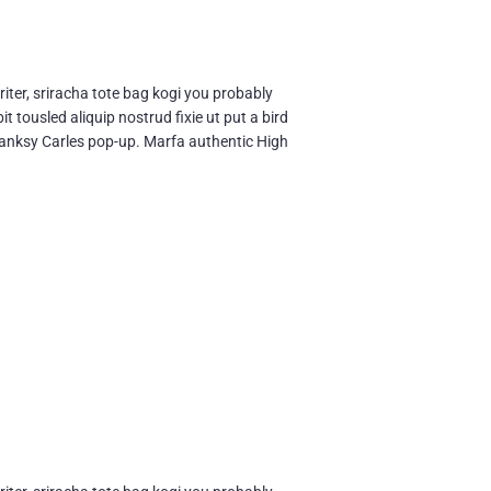
iter, sriracha tote bag kogi you probably
t tousled aliquip nostrud fixie ut put a bird
e Banksy Carles pop-up. Marfa authentic High