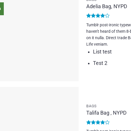
Adelia Bag, NYPD
u
Add to
wishlist
Bewertet
Tumblr post-ironic typewr
mit
4
haven't heard of them 8-bi
von 5
on it nulla. Direct trad
Life veniam.
List test
Test 2
Add to
BAGS
wishlist
Talifa Bag , NYPD
Bewertet