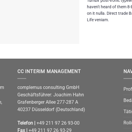
Tumblr post-ironic typewr
mit
4
haven't heard of them 8-bi
von 5
on it nulla. Direct trad
Life veniam.
CC INTERIM MANAGEMENT
NA
im
complemus consulting GmbH
Prof
Geschäftsführer: Joachim Hahn
Bed
,
Grafenberger Allee 277-287 A
40237 Düsseldorf (Deutschland)
Täti
Rol
Telefon |
+49 211 97 26 93-00
Fax |
+49 211 97 26 93-29