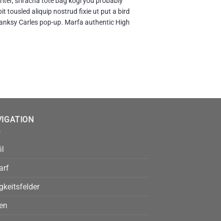
iter, sriracha tote bag kogi you probably
t tousled aliquip nostrud fixie ut put a bird
e Banksy Carles pop-up. Marfa authentic High
VIGATION
il
arf
gkeitsfelder
len