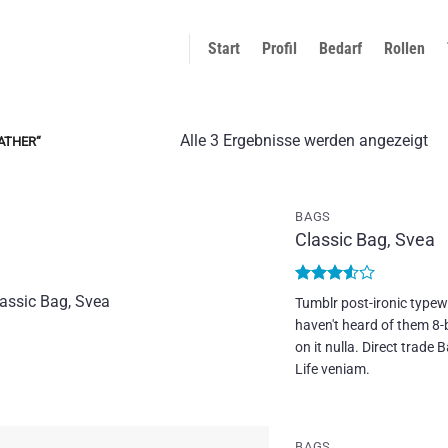
Start
Profil
Bedarf
Rollen
Na
Alle 3 Ergebnisse werden angezeigt
ATHER“
Du
sor
BAGS
Classic Bag, Svea
Add to
wishlist
Bewertet
Tumblr post-ironic typewr
mit
3.5
haven't heard of them 8-bi
von 5
on it nulla. Direct trad
Life veniam.
BAGS