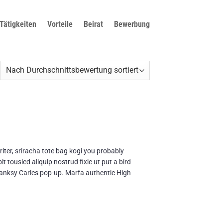
Tätigkeiten
Vorteile
Beirat
Bewerbung
ch
rchschnittsbewertung
tiert
iter, sriracha tote bag kogi you probably
t tousled aliquip nostrud fixie ut put a bird
e Banksy Carles pop-up. Marfa authentic High