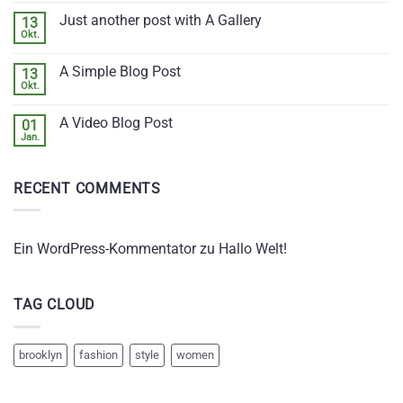
zu
Just another post with A Gallery
13
Welcome
to
Okt.
Keine
Flatsome
Kommentare
zu
A Simple Blog Post
13
Just
another
Okt.
Keine
post
Kommentare
with
zu
A
A Video Blog Post
01
A
Gallery
Simple
Jan.
Keine
Blog
Kommentare
Post
zu
A
RECENT COMMENTS
Video
Blog
Post
Ein WordPress-Kommentator
zu
Hallo Welt!
TAG CLOUD
brooklyn
fashion
style
women