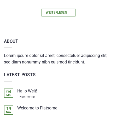
WEITERLESEN
→
ABOUT
Lorem ipsum dolor sit amet, consectetuer adipiscing elit,
sed diam nonummy nibh euismod tincidunt.
LATEST POSTS
Hallo Welt!
04
Mai
zu
1 Kommentar
Hallo
Welt!
Welcome to Flatsome
19
Nov.
Keine
Kommentare