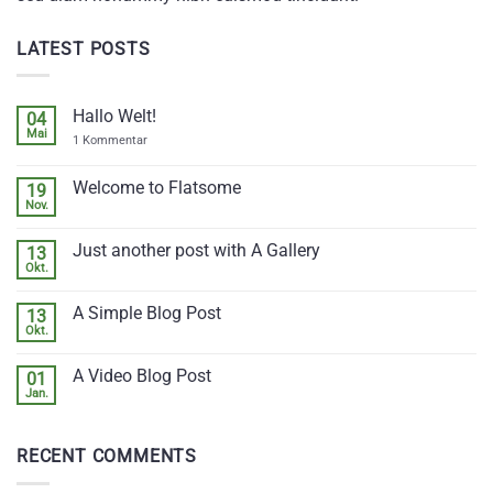
LATEST POSTS
Hallo Welt!
04
Mai
zu
1 Kommentar
Hallo
Welt!
Welcome to Flatsome
19
Nov.
Keine
Kommentare
zu
Just another post with A Gallery
13
Welcome
to
Okt.
Keine
Flatsome
Kommentare
zu
A Simple Blog Post
13
Just
another
Okt.
Keine
post
Kommentare
with
zu
A
A Video Blog Post
01
A
Gallery
Simple
Jan.
Keine
Blog
Kommentare
Post
zu
A
RECENT COMMENTS
Video
Blog
Post