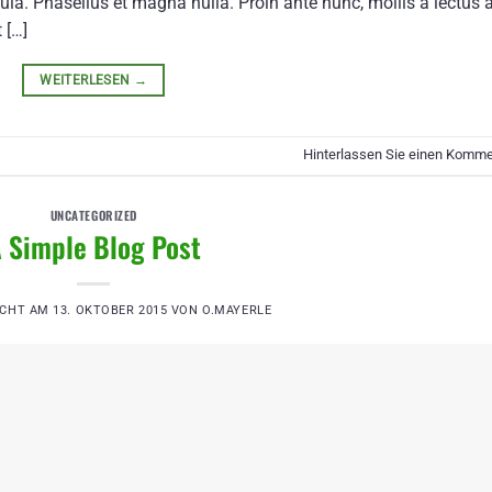
la. Phasellus et magna nulla. Proin ante nunc, mollis a lectus a
 […]
WEITERLESEN
→
Hinterlassen Sie einen Komme
UNCATEGORIZED
 Simple Blog Post
ICHT AM
13. OKTOBER 2015
VON
O.MAYERLE