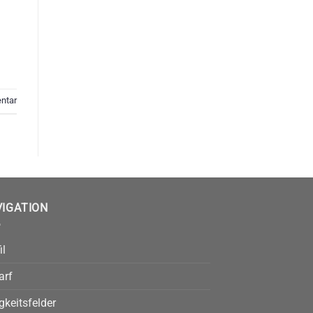
ntar
VIGATION
il
arf
gkeitsfelder