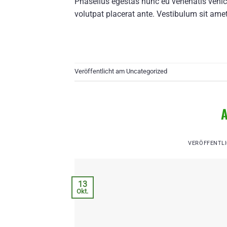
Phasellus egestas nunc eu venenatis vehicu
volutpat placerat ante. Vestibulum sit amet
Veröffentlicht am
Uncategorized
A
VERÖFFENTL
13
Okt.