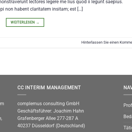
onstraverunt lectores legere me lius quod ii legunt saepius.
i non habent claritatem insitam; est […]
WEITERLESEN
→
Hinterlassen Sie einen Komme
CC INTERIM MANAGEMENT
NA
im
complemus consulting GmbH
Prof
Geschäftsführer: Joachim Hahn
Bed
,
Grafenberger Allee 277-287 A
40237 Düsseldorf (Deutschland)
Täti