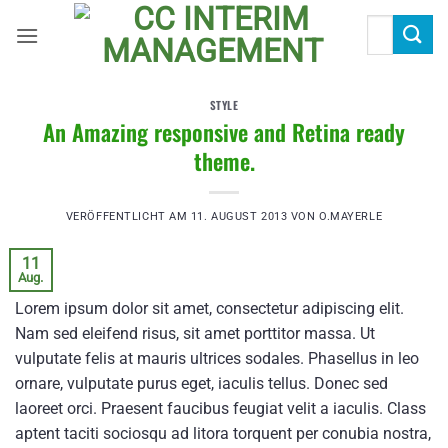
Zum
Suchen
Inhalt
nach:
springen
STYLE
An Amazing responsive and Retina ready
theme.
VERÖFFENTLICHT AM
11. AUGUST 2013
VON
O.MAYERLE
11
Aug.
Lorem ipsum dolor sit amet, consectetur adipiscing elit.
Nam sed eleifend risus, sit amet porttitor massa. Ut
vulputate felis at mauris ultrices sodales. Phasellus in leo
ornare, vulputate purus eget, iaculis tellus. Donec sed
laoreet orci. Praesent faucibus feugiat velit a iaculis. Class
aptent taciti sociosqu ad litora torquent per conubia nostra,