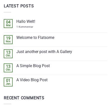
LATEST POSTS
Hallo Welt!
04
Mai
zu
1 Kommentar
Hallo
Welt!
Welcome to Flatsome
19
Nov.
Keine
Kommentare
zu
Just another post with A Gallery
13
Welcome
to
Okt.
Keine
Flatsome
Kommentare
zu
A Simple Blog Post
13
Just
another
Okt.
Keine
post
Kommentare
with
zu
A
A Video Blog Post
01
A
Gallery
Simple
Jan.
Keine
Blog
Kommentare
Post
zu
A
RECENT COMMENTS
Video
Blog
Post