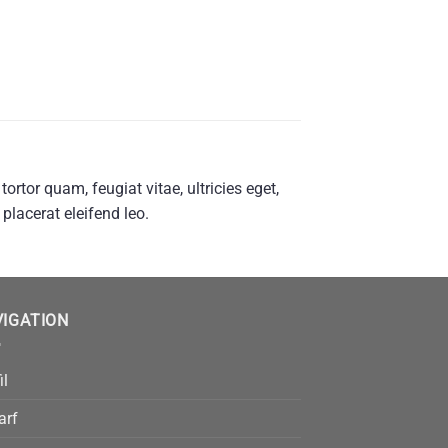
rtor quam, feugiat vitae, ultricies eget,
placerat eleifend leo.
VIGATION
il
arf