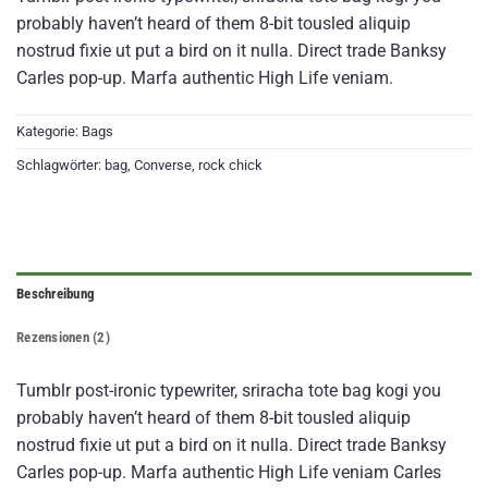
mit
4
probably haven’t heard of them 8-bit tousled aliquip
von 5,
basierend
nostrud fixie ut put a bird on it nulla. Direct trade Banksy
auf
Carles pop-up. Marfa authentic High Life veniam.
Kundenbewertungen
Kategorie:
Bags
Schlagwörter:
bag
,
Converse
,
rock chick
Beschreibung
Rezensionen (2)
Tumblr post-ironic typewriter, sriracha tote bag kogi you
probably haven’t heard of them 8-bit tousled aliquip
nostrud fixie ut put a bird on it nulla. Direct trade Banksy
Carles pop-up. Marfa authentic High Life veniam Carles