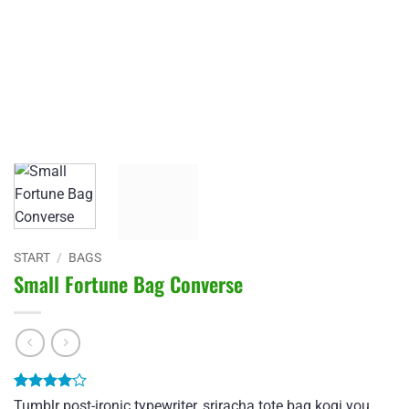
START
/
BAGS
Small Fortune Bag Converse
Bewertet
2
Tumblr post-ironic typewriter, sriracha tote bag kogi you