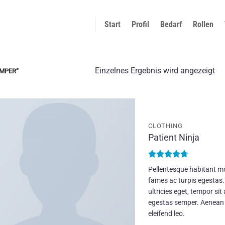
Start
Profil
Bedarf
Rollen
Einzelnes Ergebnis wird angezeigt
MPER“
CLOTHING
Add to
wishlist
Patient Ninja
Bewertet
Pellentesque habitant mo
mit
4.67
fames ac turpis egestas.
von 5
ultricies eget, tempor si
egestas semper. Aenean u
eleifend leo.