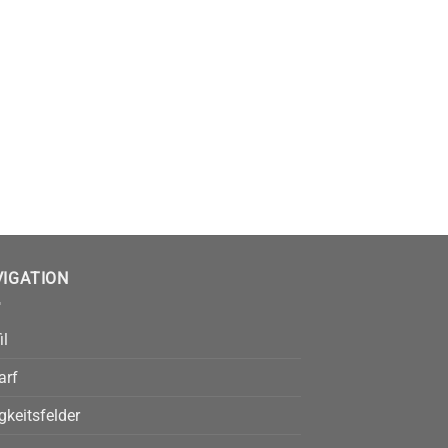
VIGATION
il
arf
gkeitsfelder