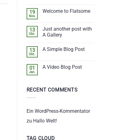
Hallo
Welt!
Welcome to Flatsome
19
Nov.
Keine
Kommentare
zu
Just another post with
13
Welcome
to
Okt.
A Gallery
Flatsome
Keine
Kommentare
A Simple Blog Post
13
zu
Just
Okt.
Keine
another
Kommentare
post
zu
with
A Video Blog Post
01
A
A
Simple
Jan.
Gallery
Keine
Blog
Kommentare
Post
zu
A
RECENT COMMENTS
Video
Blog
Post
Ein WordPress-Kommentator
zu
Hallo Welt!
TAG CLOUD