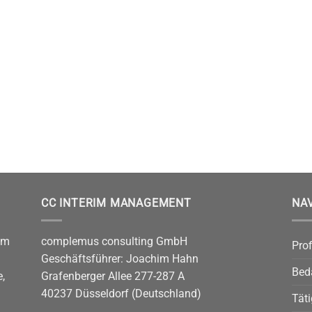
CC INTERIM MANAGEMENT
NA
im
complemus consulting GmbH
Prof
Geschäftsführer: Joachim Hahn
Bed
,
Grafenberger Allee 277-287 A
40237 Düsseldorf (Deutschland)
Täti