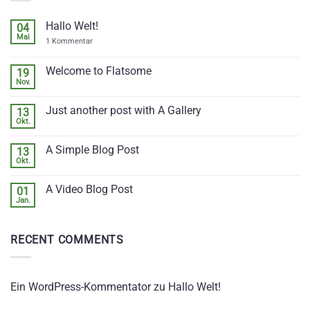
Hallo Welt!
04
Mai
zu
1 Kommentar
Hallo
Welt!
Welcome to Flatsome
19
Nov.
Keine
Kommentare
zu
Just another post with A Gallery
13
Welcome
to
Okt.
Keine
Flatsome
Kommentare
zu
A Simple Blog Post
13
Just
another
Okt.
Keine
post
Kommentare
with
zu
A
A Video Blog Post
01
A
Gallery
Simple
Jan.
Keine
Blog
Kommentare
Post
zu
A
RECENT COMMENTS
Video
Blog
Post
Ein WordPress-Kommentator
zu
Hallo Welt!