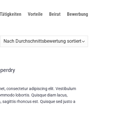
Tätigkeiten
Vorteile
Beirat
Bewerbung
ch
rchschnittsbewertung
tiert
uperdry
et, consectetur adipiscing elit. Vestibulum
commodo lobortis. Quisque diam lacus,
a, sagittis rhoncus est. Quisque sed justo a