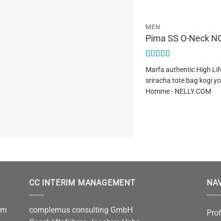
Add to
wishlist
MEN
Pima SS O-Neck N
Bewertet
Marfa authentic High Lif
mit
5
von 5
sriracha tote bag kogi 
Homme - NELLY.COM
CC INTERIM MANAGEMENT
NA
im
complemus consulting GmbH
Prof