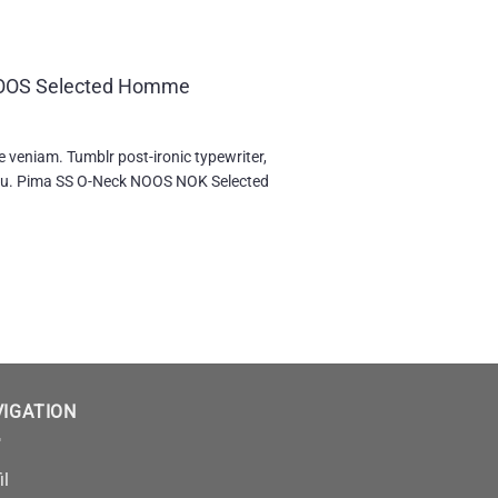
OOS Selected Homme
e veniam. Tumblr post-ironic typewriter,
you. Pima SS O-Neck NOOS NOK Selected
VIGATION
il