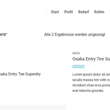
Start
Profil
Bedarf
Rollen
Na
Alle 2 Ergebnisse werden angezeigt
ITE“
Du
sor
MEN
Osaka Entry Tee S
Add to
wishlist
Bewertet
Lorem ipsum dolor sit am
mit
4
von
iaculis massa nec velit 
5
tincidunt vitae eros port
erat lobortis gravida.