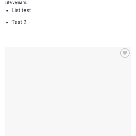
Life veniam.
List test
Test 2
Add to
wishlist