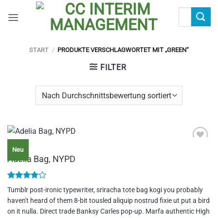
Zum
Suchen
Inhalt
nach:
springen
START
/
PRODUKTE VERSCHLAGWORTET MIT „GREEN“
FILTER
BAGS
Add to
Neu
wishlist
Adelia Bag, NYPD
Bewertet
Tumblr post-ironic typewriter, sriracha tote bag kogi you probably
mit
4
haven't heard of them 8-bit tousled aliquip nostrud fixie ut put a bird
von 5
on it nulla. Direct trade Banksy Carles pop-up. Marfa authentic High